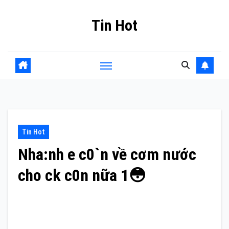
Skip
Tin Hot
to
content
Tin Hot
Nha:nh e c0`n về cơm nước
cho ck c0n nữa 1😳