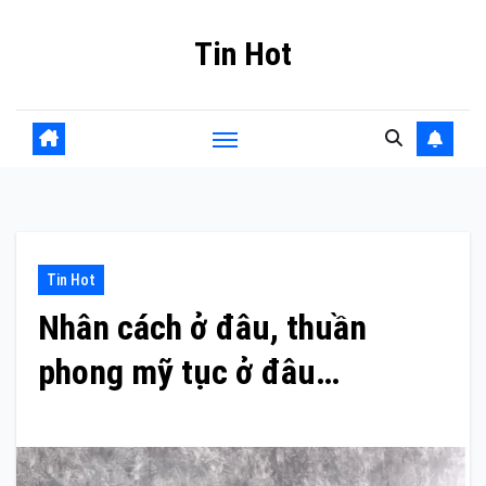
Skip
Tin Hot
to
content
Tin Hot
Nhân cách ở đâu, thuần
phong mỹ tục ở đâu…