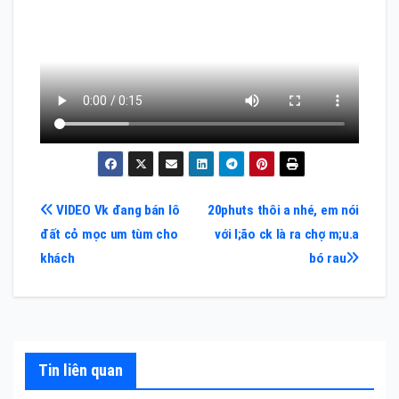
Điều
VIDEO Vk đang bán lô
20phuts thôi a nhé, em nói
đất cỏ mọc um tùm cho
với l;ão ck là ra chợ m;u.a
hướng
khách
bó rau
bài
viết
Tin liên quan