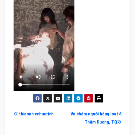
Điều
thiennhienhuutinh
Vụ chém người hàng loạt ở
Thấm Dương, TQ
hướng