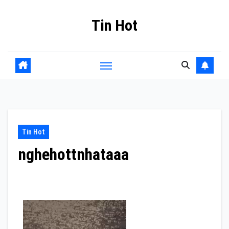
Skip
Tin Hot
to
content
Tin Hot
nghehottnhataaa