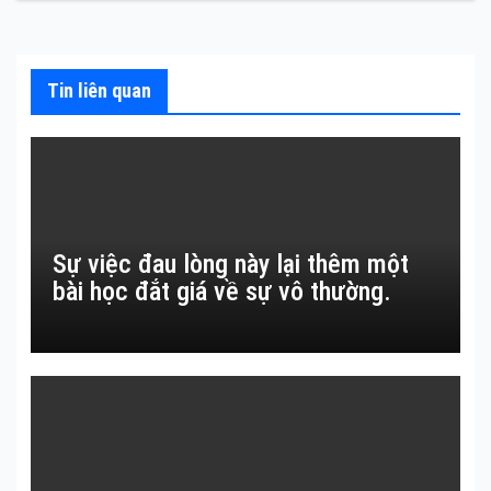
bài
viết
Tin liên quan
Sự việc đau lòng này lại thêm một
bài học đắt giá về sự vô thường.