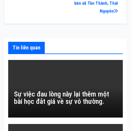
bài
bàn xã Tân Thành, Thái
Nguyên
viết
Tin liên quan
Sự việc đau lòng này lại thêm một
bài học đắt giá về sự vô thường.