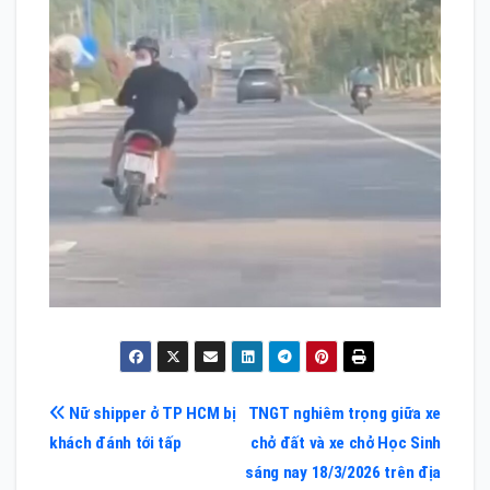
Điều
Nữ shipper ở TP HCM bị
TNGT nghiêm trọng giữa xe
khách đánh tới tấp
chở đất và xe chở Học Sinh
hướng
sáng nay 18/3/2026 trên địa