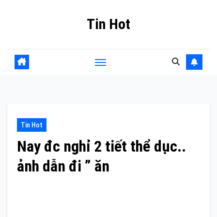
Skip
Tin Hot
to
content
Tin Hot
Nay đc nghỉ 2 tiết thể dục..
ảnh dẫn đi ” ăn