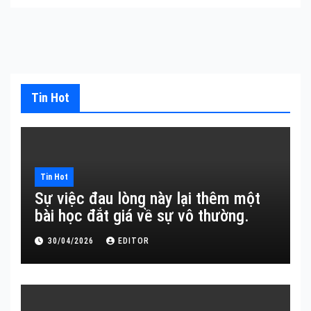
Tin Hot
Tin Hot
Sự việc đau lòng này lại thêm một
bài học đắt giá về sự vô thường.
30/04/2026
EDITOR