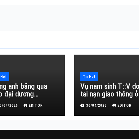
 Hot
Tin Hot
ng anh băng qua
Vụ nam sinh T::V d
o đại dương…
tai nạn giao thông ở
Đắk Lắk
0/04/2026
EDITOR
30/04/2026
EDITOR