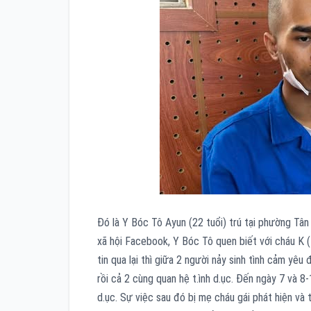
Đó là Y Bóc Tô Ayun (22 tuổi) trú tại phường Tân
xã hội Facebook, Y Bóc Tô quen biết với cháu K (
tin qua lại thì giữa 2 người nảy sinh tình cảm yê
rồi cả 2 cùng quan hệ t.ình d.ục. Đến ngày 7 và 8-
d.ục. Sự việc sau đó bị mẹ cháu gái phát hiện và 