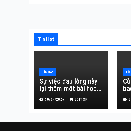
Tin Hot
Tin Hot
Tin
Sự việc đau lòng này
Cù
lại thêm một bài học
ba
đắt giá về sự vô
30/04/2026
EDITOR
3
thường.