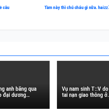
về câu
Tầm này thì chú cháu gì nữa. haizz
ng anh băng qua
Vụ nam sinh T::V do
o đại dương…
tai nạn giao thông ở
Đắk Lắk