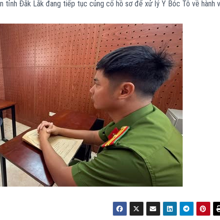
n tỉnh Đắk Lắk đang tiếp tục củng cố hồ sơ để xử lý Y Bóc Tô về hành v