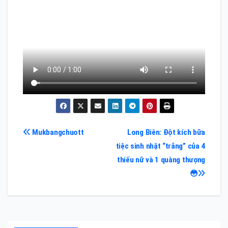
Điều
Mukbangchuott
Long Biên: Đột kích bữa
tiệc sinh nhật “trắng” của 4
hướng
thiếu nữ và 1 quàng thượng
bài
😳
viết