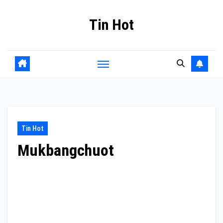
Skip
Tin Hot
to
content
Tin Hot
Mukbangchuot