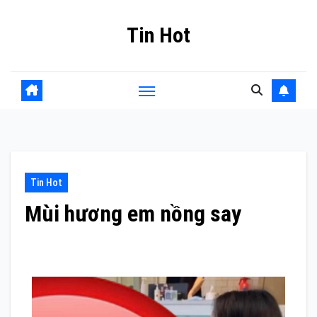
Skip
Tin Hot
to
content
Tin Hot
Mùi hương em nồng say