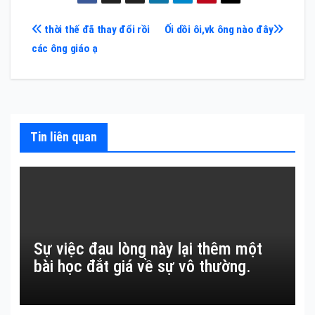
Điều
thời thế đã thay đổi rồi
Ối dồi ôi,vk ông nào đây
các ông giáo ạ
hướng
bài
viết
Tin liên quan
Sự việc đau lòng này lại thêm một
bài học đắt giá về sự vô thường.