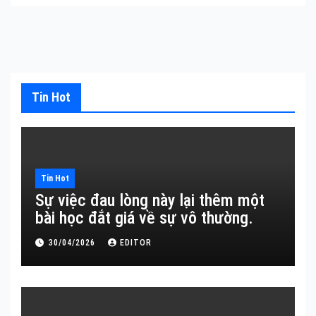
Tin Hot
Tin Hot
Sự việc đau lòng này lại thêm một
bài học đắt giá về sự vô thường.
30/04/2026
EDITOR