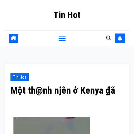
Skip
Tin Hot
to
content
Tin Hot
Một th@nh njên ở Kenya ₫ã