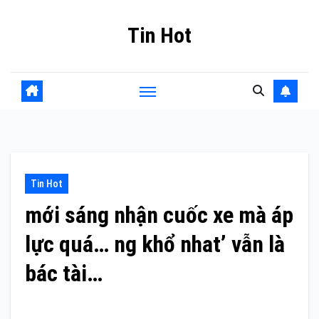
Skip
Tin Hot
to
content
Tin Hot
mới sáng nhận cuốc xe mà áp
lực quá… ng khổ nhat’ vẫn là
bác tài…