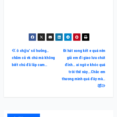
Điều
ô ch@u’ số hưởng…
Đi hát xong kết e quá nên
chăm cả vk chú mà không
giủ em đi giao lưu chút
hướng
biết chú đã lắp cam…
đỉnh… ai ngờ e khóc quá
bài
trời thế này….Chắc em
thương mình quá đây mà…
viết
🤣