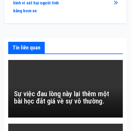
hướng
hình vì sát hại người tình
bài
bằng bom xe
viết
Tin liên quan
Sự việc đau lòng này lại thêm một
bài học đắt giá về sự vô thường.