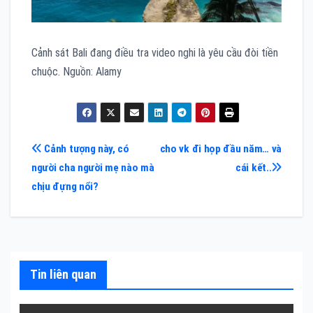
Cảnh sát Bali đang điều tra video nghi là yêu cầu đòi tiền
chuộc. Nguồn: Alamy
Điều
Cảnh tượng này, có
cho vk đi họp đầu năm… và
người cha người mẹ nào mà
cái kết..
hướng
chịu đựng nổi?
bài
viết
Tin liên quan