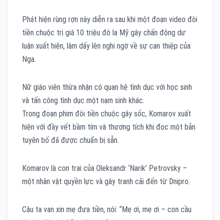
Phát hiện rùng rợn này diễn ra sau khi một đoạn video đòi
tiền chuộc trị giá 10 triệu đô la Mỹ gây chấn động dư
luận xuất hiện, làm dấy lên nghi ngờ về sự can thiệp của
Nga.
Nữ giáo viên thừa nhận có quan hệ tình dục với học sinh
và tấn công tình dục một nam sinh khác.
Trong đoạn phim đòi tiền chuộc gây sốc, Komarov xuất
hiện với đầy vết bầm tím và thương tích khi đọc một bản
tuyên bố đã được chuẩn bị sẵn.
Komarov là con trai của Oleksandr ‘Narik’ Petrovsky –
một nhân vật quyền lực và gây tranh cãi đến từ Dnipro.
Cậu ta van xin mẹ đưa tiền, nói: “Mẹ ơi, mẹ ơi – con cầu