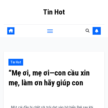
Skip
Tin Hot
to
content
Tin Hot
“Mẹ ơi, mẹ ơi—con cầu xin
mẹ, làm ơn hãy giúp con
Một cái đầu bị chặt rời trôi dạt vào bờ biển Bali sau khi