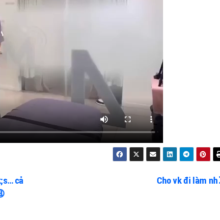
k;s… cả
Cho vk đi làm nh
😩