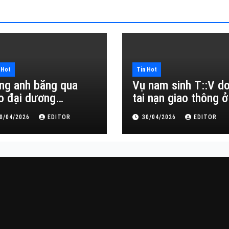
 Hot
Tin Hot
ng anh băng qua
Vụ nam sinh T::V d
o đại dương…
tai nạn giao thông ở
Đắk Lắk
0/04/2026
EDITOR
30/04/2026
EDITOR