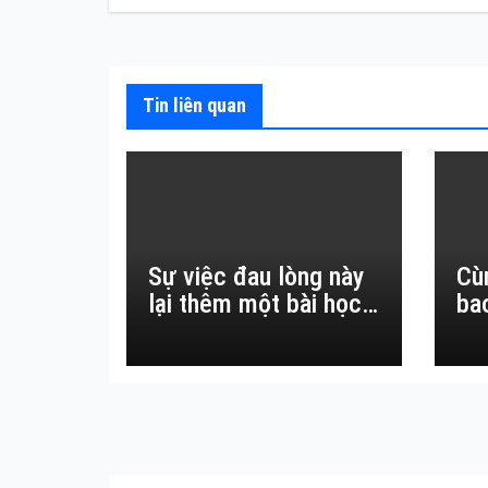
bài
viết
Tin liên quan
Sự việc đau lòng này
Cù
lại thêm một bài học
ba
đắt giá về sự vô
thường.