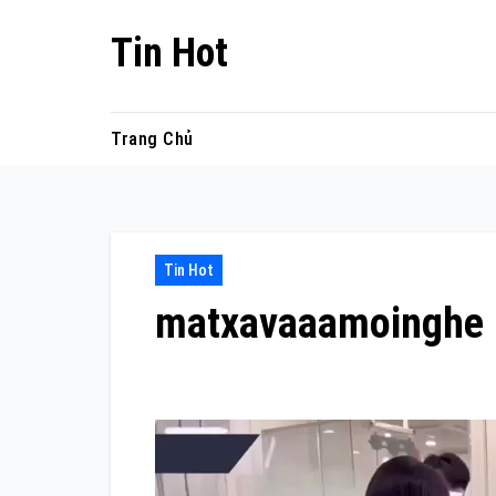
Skip
Tin Hot
to
content
Trang Chủ
Tin Hot
matxavaaamoinghe