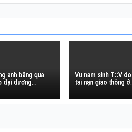
ng anh băng qua
Vụ nam sinh T::V do
o đại dương…
tai nạn giao thông ở
Đắk Lắk