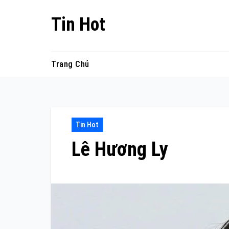
Skip
Tin Hot
to
content
Trang Chủ
Tin Hot
Lê Hương Ly