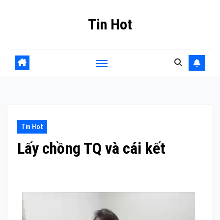
Skip
Tin Hot
to
content
Tin Hot
Lấy chồng TQ và cái kết