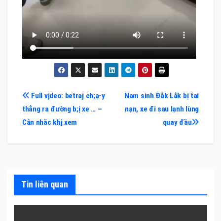
Điều
Full vjdeo: betraj ch;ạ-y
Nam sinh Đắk Lắk bị tai
thẳng ra đường b;ị xe … –
nạn, xe đi sau lạnh lùng
hướng
Cân nhắc khj xem
quay đầu
bài
viết
Tin liên quan