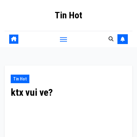
Skip
Tin Hot
to
content
Tin Hot
ktx vui ve?