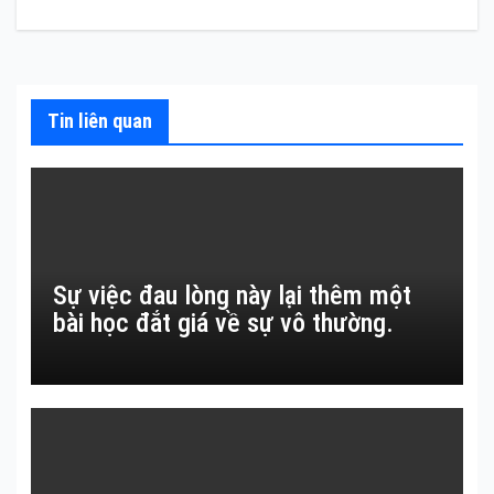
bài
viết
Tin liên quan
Sự việc đau lòng này lại thêm một
bài học đắt giá về sự vô thường.