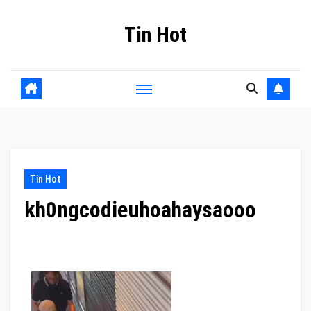
Skip
Tin Hot
to
content
Tin Hot
kh0ngcodieuhoahaysaooo