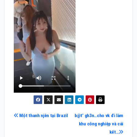
Điều
Một thanh njên tại Brazil
b@t’ gh3n…cho vk đi làm
khu công nghiệp và cái
hướng
kết…