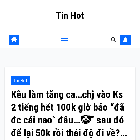
Skip
Tin Hot
to
content
Tin Hot
Kêu làm tăng ca…chj vào Ks
2 tiếng hết 100k giờ bảo “đã
đc cái nao` đâu…🤡” sau đó
để lại 50k rồi thái độ đi về?…