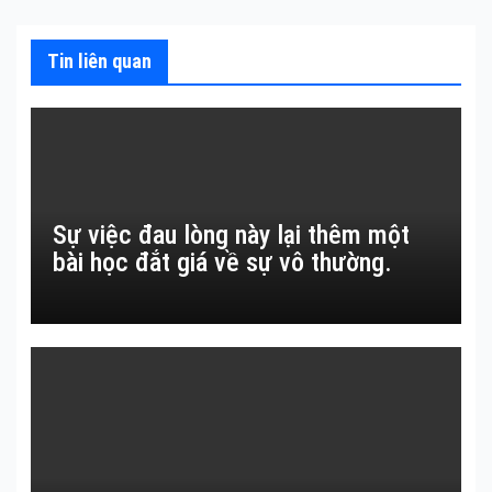
bài
viết
Tin liên quan
Sự việc đau lòng này lại thêm một
bài học đắt giá về sự vô thường.