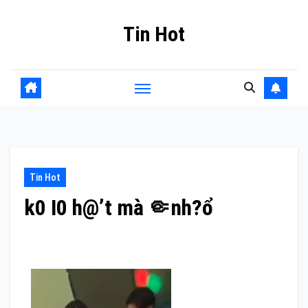
Skip
Tin Hot
to
content
Tin Hot
k0 I0 h@’t mà 🤏nh?ổ