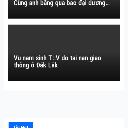
Cùng anh băng qua bao đại dương…
Vụ nam sinh T::V do tai nạn giao
thông ở Đắk Lắk
Tin Hot