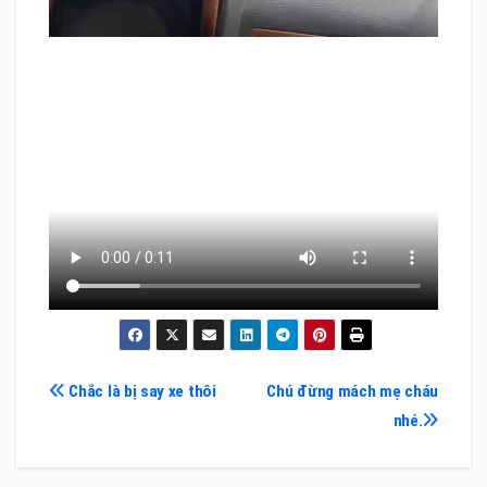
Điều
Chắc là bị say xe thôi
Chú đừng mách mẹ cháu
nhé.
hướng
bài