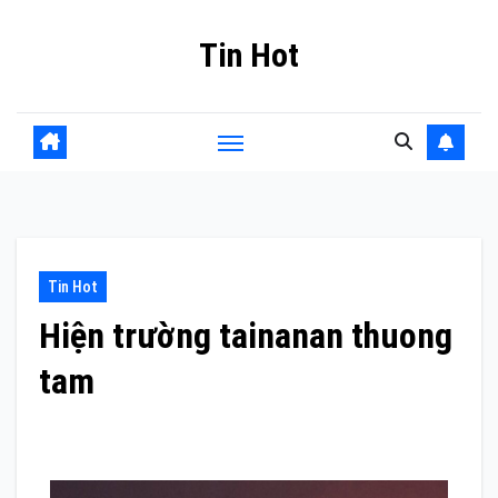
Skip
Tin Hot
to
content
Tin Hot
Hiện trường tainanan thuong
tam