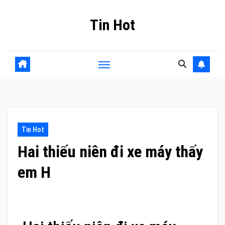
Skip
Tin Hot
to
content
Tin Hot
Hai thiếu niên đi xe máy thấy
em H