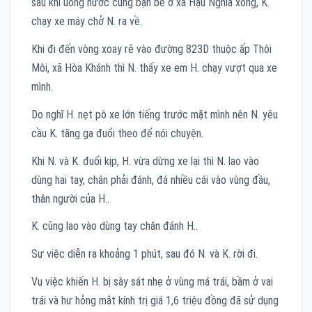
sau khi uống nước cùng bạn bè ở xã Hậu Nghĩa xong, K.
chạy xe máy chở N. ra về.
Khi đi đến vòng xoay rẽ vào đường 823D thuộc ấp Thôi
Môi, xã Hòa Khánh thì N. thấy xe em H. chạy vượt qua xe
mình.
Do nghĩ H. nẹt pô xe lớn tiếng trước mặt mình nên N. yêu
cầu K. tăng ga đuổi theo để nói chuyện.
Khi N. và K. đuổi kịp, H. vừa dừng xe lại thì N. lao vào
dùng hai tay, chân phải đánh, đá nhiều cái vào vùng đầu,
thân người của H..
K. cũng lao vào dùng tay chân đánh H..
Sự việc diễn ra khoảng 1 phút, sau đó N. và K. rời đi.
Vụ việc khiến H. bị sây sát nhẹ ở vùng má trái, bầm ở vai
trái và hư hỏng mắt kính trị giá 1,6 triệu đồng đã sử dụng