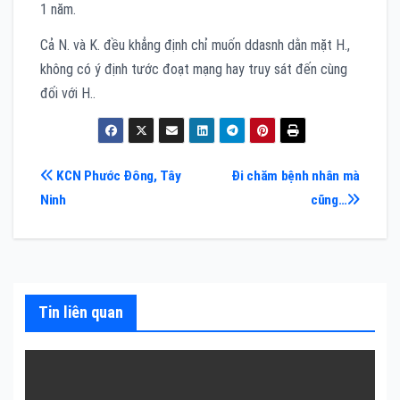
1 năm.
Cả N. và K. đều khẳng định chỉ muốn ddasnh dằn mặt H.,
không có ý định tước đoạt mạng hay truy sát đến cùng
đối với H..
Điều
KCN Phước Đông, Tây
Đi chăm bệnh nhân mà
Ninh
cũng…
hướng
bài
viết
Tin liên quan