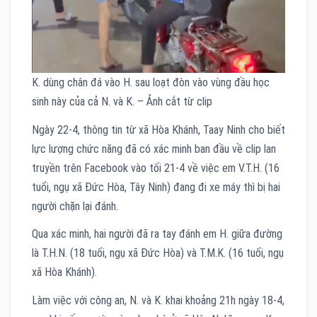
K. dùng chân đá vào H. sau loạt đòn vào vùng đầu học
sinh này của cả N. và K. – Ảnh cắt từ clip
Ngày 22-4, thông tin từ xã Hòa Khánh, Taay Ninh cho biết
lực lượng chức năng đã có xác minh ban đầu về clip lan
truyền trên Facebook vào tối 21-4 về việc em V.T.H. (16
tuổi, ngụ xã Đức Hòa, Tây Ninh) đang đi xe máy thì bị hai
người chặn lại đánh.
Qua xác minh, hai người đã ra tay đánh em H. giữa đường
là T.H.N. (18 tuổi, ngụ xã Đức Hòa) và T.M.K. (16 tuổi, ngụ
xã Hòa Khánh).
Làm việc với công an, N. và K. khai khoảng 21h ngày 18-4,