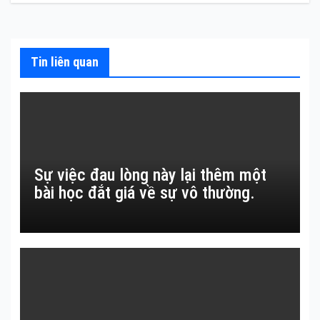
viết
Tin liên quan
Sự việc đau lòng này lại thêm một
bài học đắt giá về sự vô thường.