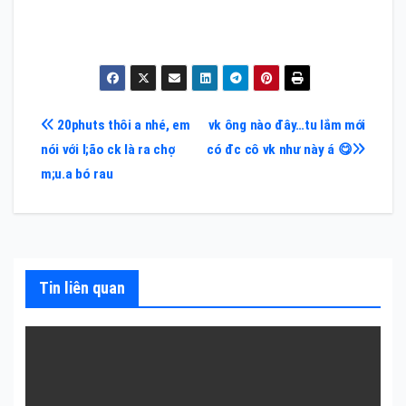
Điều
20phuts thôi a nhé, em
vk ông nào đây…tu lắm mới
nói với l;ão ck là ra chợ
có đc cô vk như này á 😋
hướng
m;u.a bó rau
bài
viết
Tin liên quan