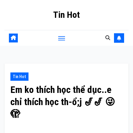
Skip
Tin Hot
to
content
Tin Hot
Em ko thích học thể dục..e
chỉ thích học th-ổ;j 🎷🎷 😜
🫣