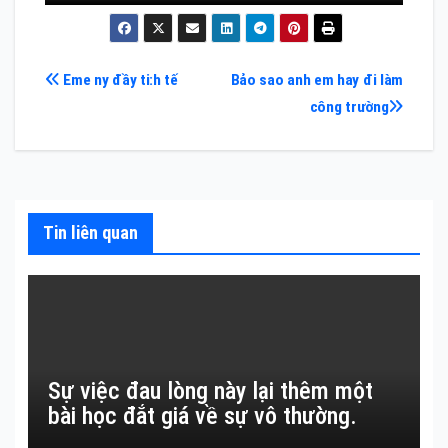
Điều
Eme ny đầy ti:h tế
Bảo sao anh em hay đi làm
công trường
hướng
bài
viết
Tin liên quan
Sự việc đau lòng này lại thêm một
bài học đắt giá về sự vô thường.