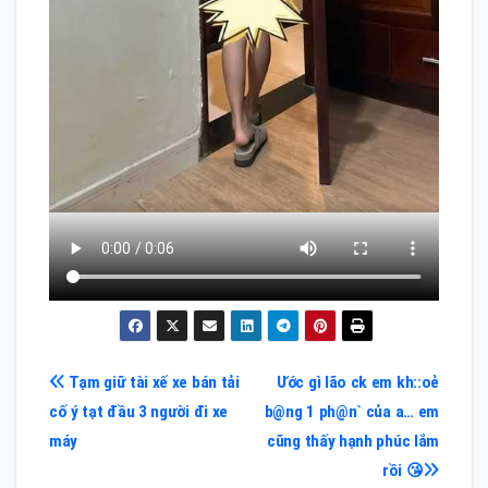
Điều
Tạm giữ tài xế xe bán tải
Ước gì lão ck em kh::oẻ
cố ý tạt đầu 3 người đi xe
b@ng 1 ph@n` của a… em
hướng
máy
cũng thấy hạnh phúc lắm
bài
rồi 😘