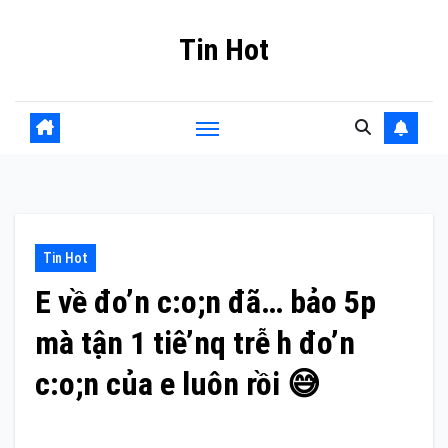
Skip
Tin Hot
to
content
Tin Hot
E về đo’n c:o;n đã… bảo 5p
mà tận 1 tiê’nq trễ h đo’n
c:o;n của e luôn rồi 😅