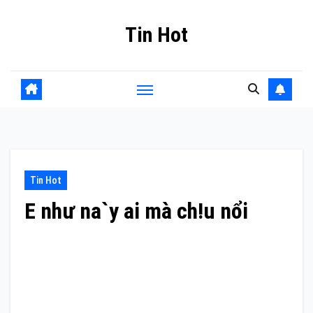
Skip
Tin Hot
to
content
Tin Hot
E như na`y ai mà ch!u nổi