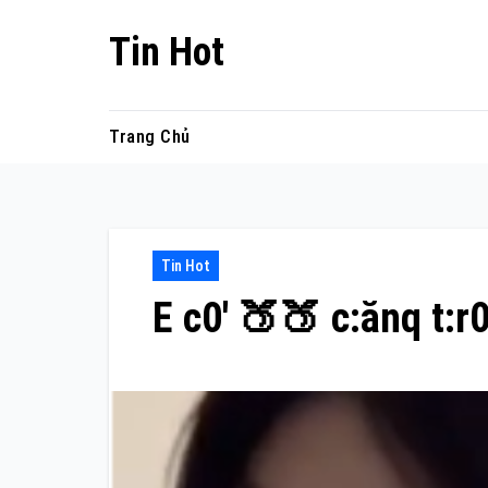
Skip
Tin Hot
to
content
Trang Chủ
Tin Hot
E c0′ 🍑🍑 c:ănq t:r