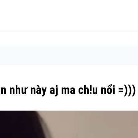
0n như này aj ma ch!u nổi =)))