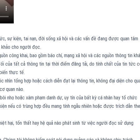
ức, sự kiện, tai nạn, đời sống xã hội và các vấn đề đang được quan tâm
m khảo cho người đọc.
uồn công khai, bao gồm báo chí, mạng xã hội và các nguồn thông tin khá
i của tất cả thông tin tại thời điểm đăng tải, do tính chất của tin tức c
biến thực tế.
óc nhìn tổng hợp hoặc cách diễn đạt lại thông tin, không đại diện cho qu
cơ quan nào.
bôi nhọ hoặc xâm phạm danh dự, uy tín của bất kỳ cá nhân hay tổ chức
ự kiện nếu có trùng hợp đều mang tính ngẫu nhiên hoặc được trích dẫn th
hiệt hại, tổn thất hay hệ quả nào phát sinh từ việc người đọc sử dụng
a. Chúng tôi không kiểm soát nội dung quảng cáo và không chịu trách