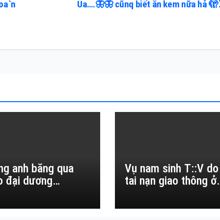
toa`n
Ủa….🦋🦋 cũnq biết ăn kem nữa hả 🫣
ng anh băng qua
Vụ nam sinh T::V do
o đại dương…
tai nạn giao thông ở
Đắk Lắk