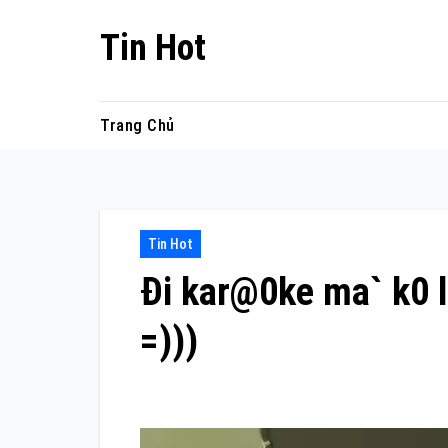
Skip
Tin Hot
to
content
Trang Chủ
Tin Hot
Đi kar@0ke ma` k0 lo
=)))