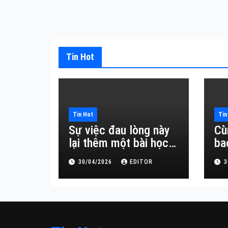
Tin Hot
Tin Hot
Tin
Sự việc đau lòng này
Cù
lại thêm một bài học
ba
đắt giá về sự vô
30/04/2026
EDITOR
3
thường.