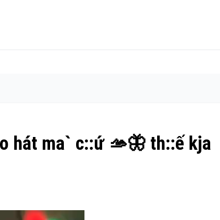
 hát ma` c::ứ 🫴🦋 th::ế kja