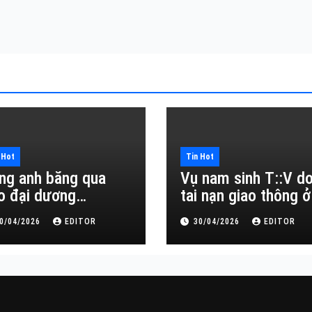
 Hot
Tin Hot
ng anh băng qua
Vụ nam sinh T::V d
o đại dương…
tai nạn giao thông ở
Đắk Lắk
0/04/2026
EDITOR
30/04/2026
EDITOR