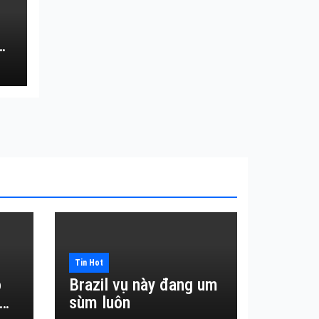
Tin Hot
o
Brazil vụ này đang um
sùm luôn