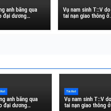
ng anh băng qua
Vụ nam sinh T::V do
o đại dương…
tai nạn giao thông ở
Đắk Lắk
 Hot
Tin Hot
ng anh băng qua
Vụ nam sinh T::V d
o đại dương…
tai nạn giao thông ở