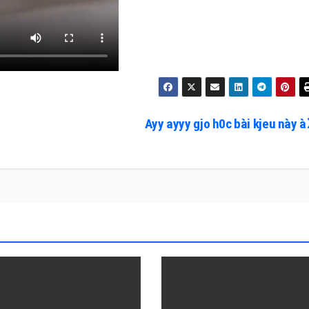
Ayy ayyy gjo h0c bài kjeu này à