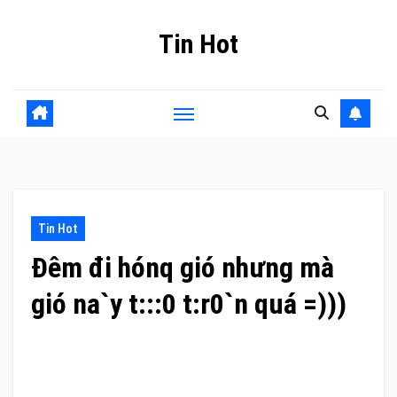
Skip
Tin Hot
to
content
Tin Hot
Đêm đi hónq gió nhưng mà
gió na`y t:::0 t:r0`n quá =)))