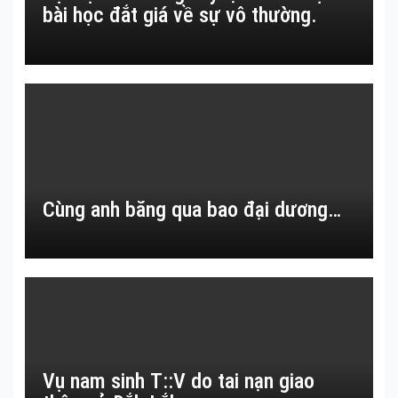
bài học đắt giá về sự vô thường.
Cùng anh băng qua bao đại dương…
Vụ nam sinh T::V do tai nạn giao