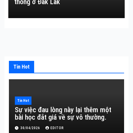
thông ở Đắk Lắk
Tin Hot
Tin Hot
Sự việc đau lòng này lại thêm một
bài học đắt giá về sự vô thường.
30/04/2026
EDITOR