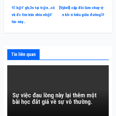
Điều
b@t’ gh;3n tại tr@n…cô
[Vjde0] cặp đôi làm chuy-ệ-
vk đc tìm kím nhìu nh@t’
n kh-ó hiểu giữa đường
hướng
lúc này…
bài
viết
Tin liên quan
Sự việc đau lòng này lại thêm một
bài học đắt giá về sự vô thường.