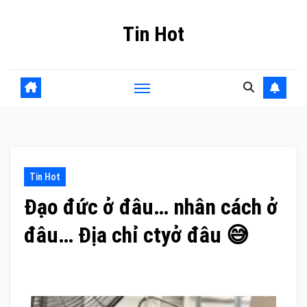
Skip
Tin Hot
to
content
Tin Hot
Đạo đức ở đâu… nhân cách ở
đâu… Địa chỉ ctyở đâu 😅