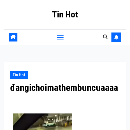
Skip
Tin Hot
to
content
Tin Hot
đangichoimathembuncuaaaa