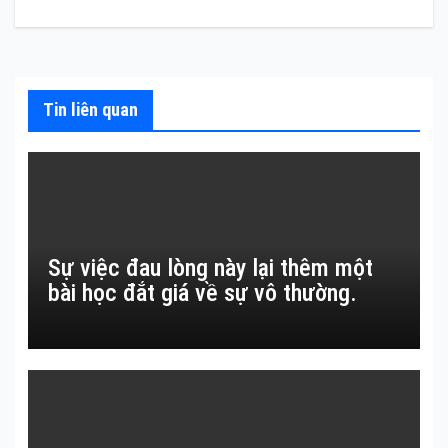
bài
viết
Tin liên quan
Sự việc đau lòng này lại thêm một
bài học đắt giá về sự vô thường.