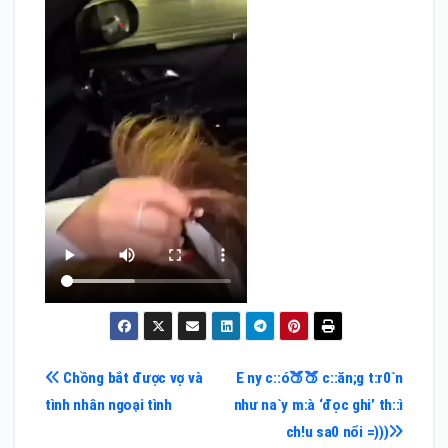
Điều
Chồng bắt được vợ và
E ny c::ó🍑🍑 c::ăn;g t:r0`n
tình nhân ngoại tình
như na`y m:à ‘đọc ghi’ th::ì
hướng
ch!u sa0 nổi =)))