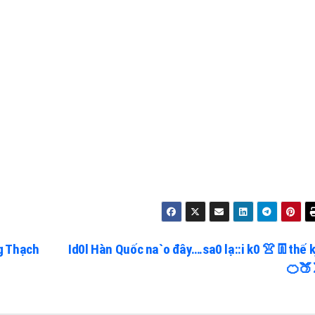
g Thạch
Id0l Hàn Quốc na`o đây….sa0 lạ::i k0 👚👖thế k
🍊🍑