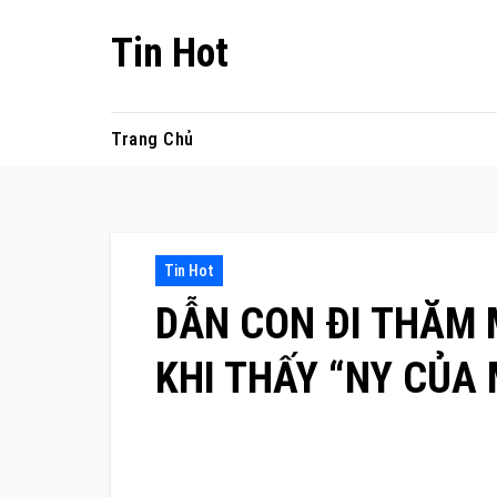
Skip
Tin Hot
to
content
Trang Chủ
Tin Hot
DẪN CON ĐI THĂM 
KHI THẤY “NY CỦA