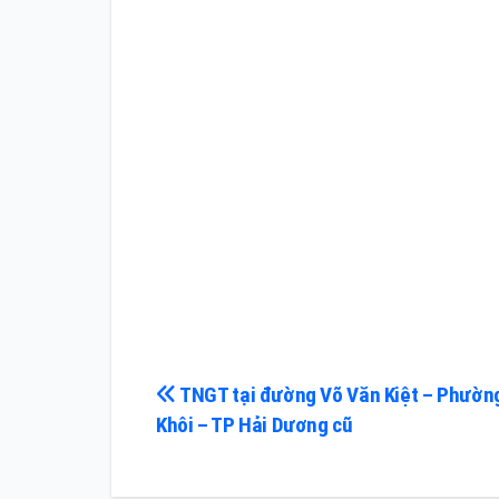
Điều
TNGT tại đường Võ Văn Kiệt – Phườn
Khôi – TP Hải Dương cũ
hướng
bài