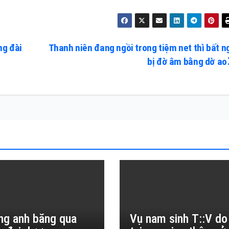
ng đài
Thanh niên đang ngồi trong tiệm net thì bất n
bị đờ âm bằng dờ ao
ng anh băng qua
Vụ nam sinh T::V do