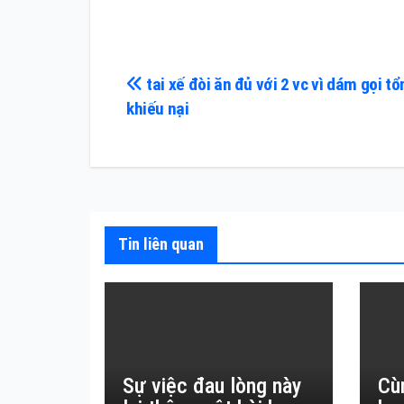
Điều
tai xế đòi ăn đủ với 2 vc vì dám gọi tổ
khiếu nại
hướng
bài
viết
Tin liên quan
Sự việc đau lòng này
Cù