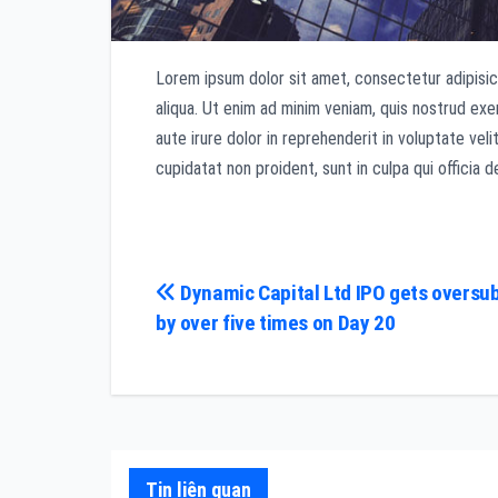
Lorem ipsum dolor sit amet, consectetur adipisic
aliqua. Ut enim ad minim veniam, quis nostrud exe
aute irure dolor in reprehenderit in voluptate vel
cupidatat non proident, sunt in culpa qui officia d
Điều
Dynamic Capital Ltd IPO gets oversu
by over five times on Day 20
hướng
bài
viết
Tin liên quan