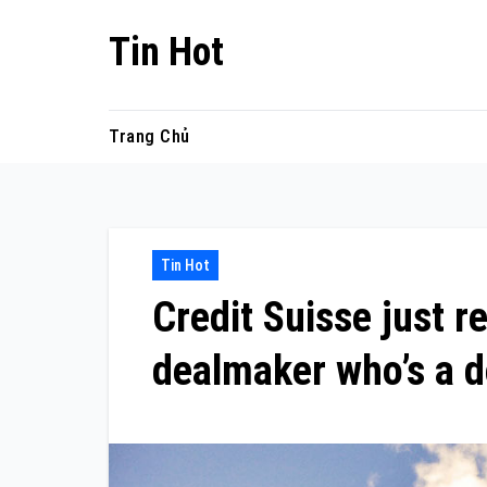
Skip
Tin Hot
to
content
Trang Chủ
Tin Hot
Credit Suisse just r
dealmaker who’s a 