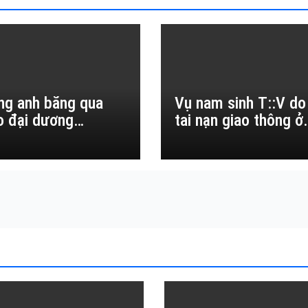
ng anh băng qua
Vụ nam sinh T::V do
o đại dương…
tai nạn giao thông ở
Đắk Lắk