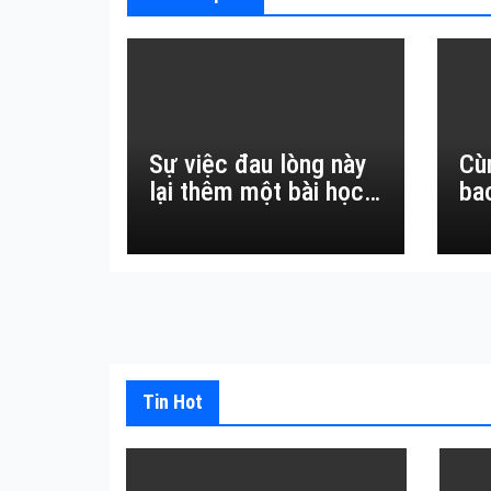
Sự việc đau lòng này
Cù
lại thêm một bài học
ba
đắt giá về sự vô
thường.
Tin Hot