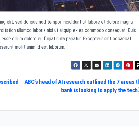
ing elit, sed do eiusmod tempor incididunt ut labore et dolore magna
rcitation ullamco laboris nisi ut aliquip ex ea commodo consequat. Duis
it esse cillum dolore eu fugiat nulla pariatur. Excepteur sint occaecat
eserunt mollit anim id est laborum.
bscribed
ABC’s head of AI research outlined the 7 areas t
bank is looking to apply the tech