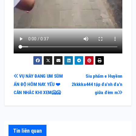
Điều
VỤ NÀY ĐANG UM SÙM
Siu phẩm e Huyềnn
ẤN ĐỘ HÔM NAY. YẾU ❤️
2kkkka444 tập đa’nh đa’n
hướng
CÂN NHẮC KHI XEM🥶🥶
giữa đêm m
bài
viết
Tin liên quan