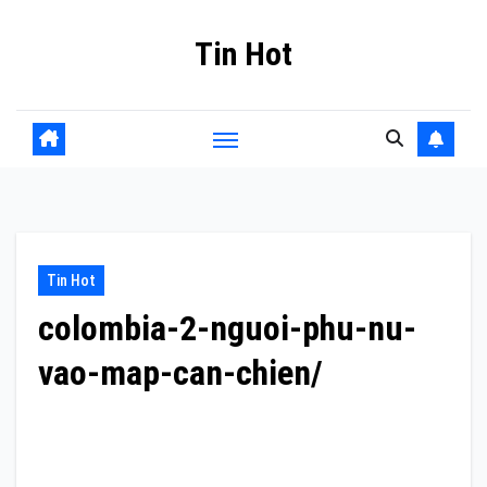
Skip
Tin Hot
to
content
Tin Hot
colombia-2-nguoi-phu-nu-
vao-map-can-chien/