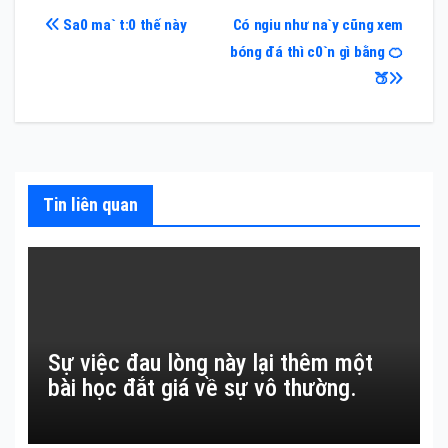
Điều
Sa0 ma` t:0 thế này
Có ngiu như na`y cũng xem
bóng đá thì c0`n gì bằng 🍊
hướng
🍑
bài
viết
Tin liên quan
Sự việc đau lòng này lại thêm một
bài học đắt giá về sự vô thường.