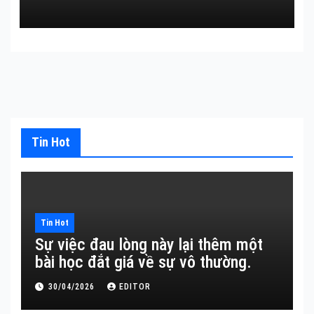
Tin Hot
Tin Hot
Sự việc đau lòng này lại thêm một
bài học đắt giá về sự vô thường.
30/04/2026
EDITOR