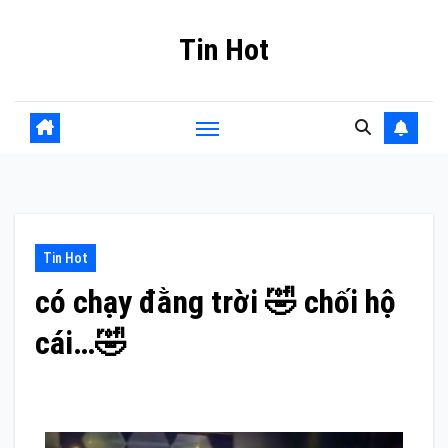
Skip
Tin Hot
to
content
Tin Hot
có chạy đằng trời 🤣 chối hộ
cái…🤣