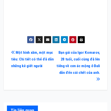
Điều
Một hình xăm, một mục
Bạn gái của Igor Komarov,
tiêu: Chi tiết có thể đã dẫn
28 tuổi, cuối cùng đã lên
hướng
những kẻ giết người
tiếng về cơn ác mộng ở Bali
bài
dẫn đến cái chết của anh.
viết
Tin liên quan