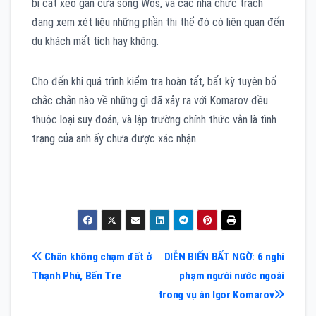
bị cắt xẻo gần cửa sông Wos, và các nhà chức trách
đang xem xét liệu những phần thi thể đó có liên quan đến
du khách mất tích hay không.
Cho đến khi quá trình kiểm tra hoàn tất, bất kỳ tuyên bố
chắc chắn nào về những gì đã xảy ra với Komarov đều
thuộc loại suy đoán, và lập trường chính thức vẫn là tình
trạng của anh ấy chưa được xác nhận.
Điều
Chân không chạm đất ở
DIỄN BIẾN BẤT NGỜ: 6 nghi
Thạnh Phú, Bến Tre
phạm người nước ngoài
hướng
trong vụ án Igor Komarov