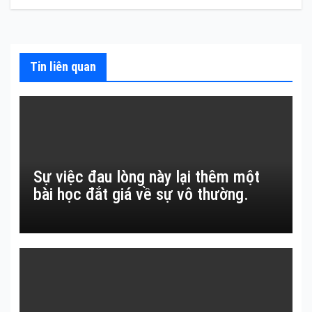
bài
viết
Tin liên quan
Sự việc đau lòng này lại thêm một
bài học đắt giá về sự vô thường.