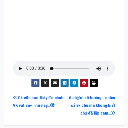
Điều
Ck c0n sao thấy đc cảnh
ô ch@u’ số hưởng… chăm
VK vất va~ như này…🫣
cả vk chú mà không biết
hướng
chú đã lắp cam…
bài