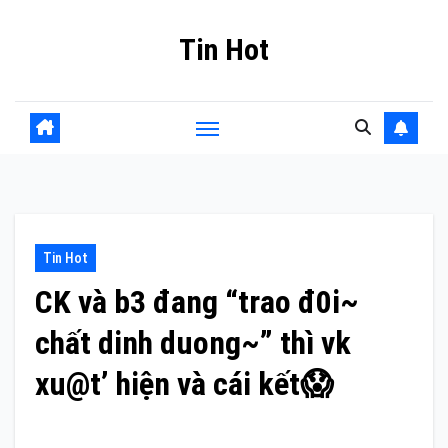
Skip
Tin Hot
to
content
Tin Hot
CK và b3 đang “trao đ0i~
chất dinh duong~” thì vk
xu@t’ hiện và cái kết😱