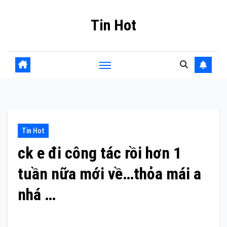
Skip
Tin Hot
to
content
Tin Hot
ck e đi công tác rồi hơn 1
tuần nữa mới về…thỏa mái a
nhá …