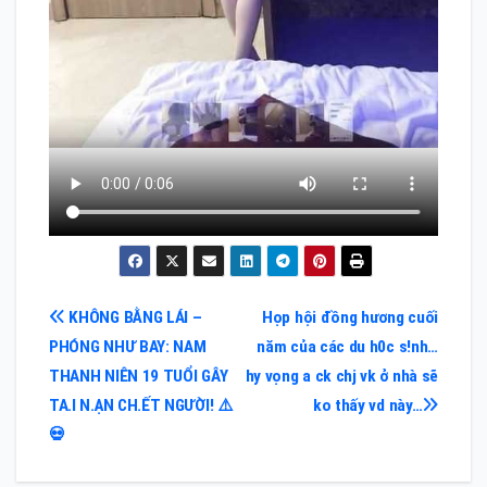
Điều
KHÔNG BẰNG LÁI –
Họp hội đồng hương cuối
PHÓNG NHƯ BAY: NAM
năm của các du h0c s!nh…
hướng
THANH NIÊN 19 TUỔI GÂY
hy vọng a ck chj vk ở nhà sẽ
bài
TA.I N.ẠN CH.ẾT NGƯỜI! ⚠️
ko thấy vd này…
💀
viết