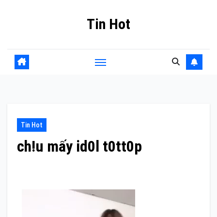
Skip
Tin Hot
to
content
Tin Hot
ch!u mấy id0l t0tt0p