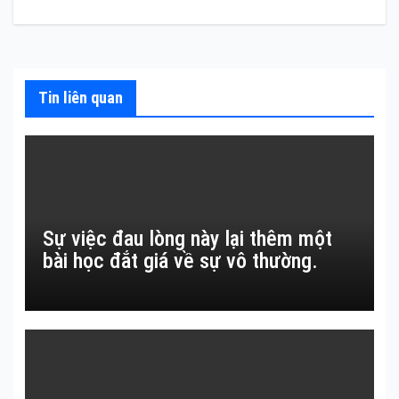
bài
viết
Tin liên quan
Sự việc đau lòng này lại thêm một
bài học đắt giá về sự vô thường.