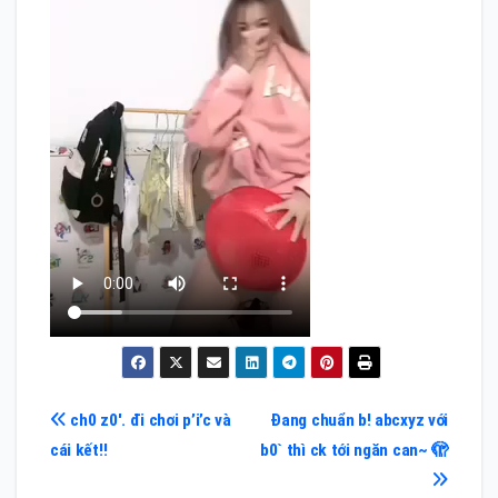
Điều
ch0 z0′. đi chơi p’i’c và
Đang chuẩn b! abcxyz với
cái kết!!
b0` thì ck tới ngăn can~ 🫣
hướng