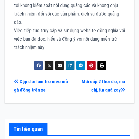
tôi không kiểm soát nội dung quảng cáo và không chịu
trách nhiệm đối với các sản phẩm, dịch vụ được quảng
cáo.
Việc tiếp tục truy cập và sử dụng website đồng nghĩa với
việc bạn đã đọc, hiểu và đồng ý với nội dung miễn trừ
trách nhiệm này
Điều
Cặp đôi làm trò mèo mả
Mới cấp 2 thôi đó, mà
gà đồng trên xe
chj,ế,n quá zay
hướng
bài
viết
Tin liên quan