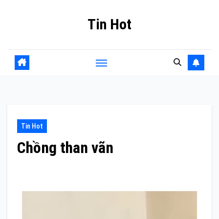
Skip
Tin Hot
to
content
Tin Hot
Chồng than vãn