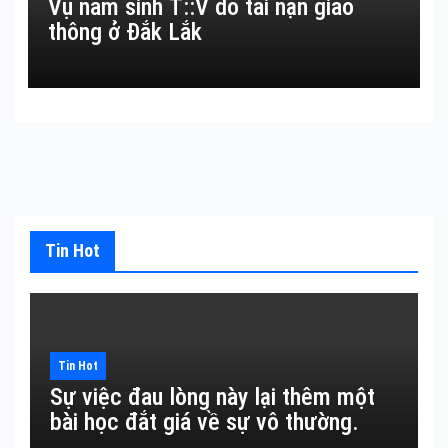
Vụ nam sinh T::V do tai nạn giao
thông ở Đắk Lắk
Tin Hot
Tin Hot
Sự việc đau lòng này lại thêm một
bài học đắt giá về sự vô thường.