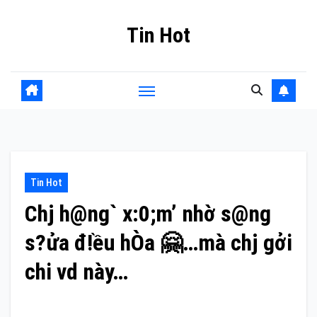
Skip
Tin Hot
to
content
Tin Hot
Chj h@ng` x:0;m’ nhờ s@ng
s?ửa đ!ều hÒa 🤗…mà chj gởi
chi vd này…