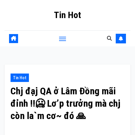
Skip
Tin Hot
to
content
Tin Hot
Chj đạj QA ở Lâm Đồng mãi
đỉnh ‼️🥶 Lơ’p trưởng mà chj
còn la`m cơ~ đó 🙏