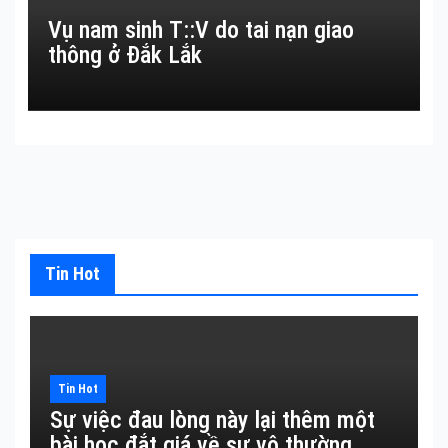
Vụ nam sinh T::V do tai nạn giao
thông ở Đắk Lắk
Tin Hot
Tin Hot
Sự việc đau lòng này lại thêm một
bài học đắt giá về sự vô thường.