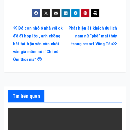
Điều
Bỏ con nhỏ ở nhà với ck
Phát hiện 31 khách du lịch
để đi họp lớp , anh chồng
nam nữ “phê” mai thúy
hướng
bắt tại trận vẫn còn chối
trong resort Vũng Tàu
bài
vẫn già mồm nói ‘ Chỉ có
Ôm thôi mà” 🥺
viết
Tin liên quan