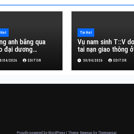
 Hot
Tin Hot
ng anh băng qua
Vụ nam sinh T::V d
o đại dương…
tai nạn giao thông ở
Đắk Lắk
0/04/2026
EDITOR
30/04/2026
EDITOR
Proudly powered by WordPress
|
Theme: Newsup by
Themeansar
.