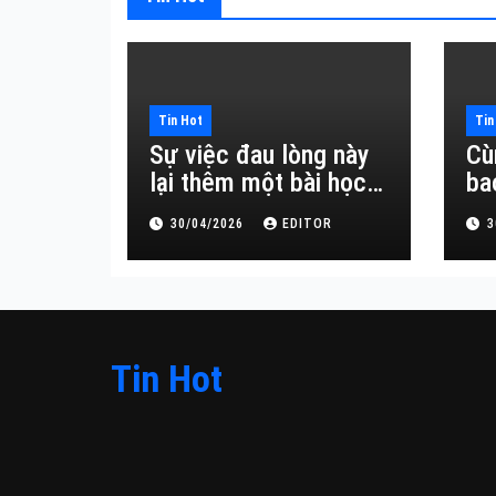
Tin Hot
Tin
Sự việc đau lòng này
Cù
lại thêm một bài học
ba
đắt giá về sự vô
30/04/2026
EDITOR
3
thường.
Tin Hot