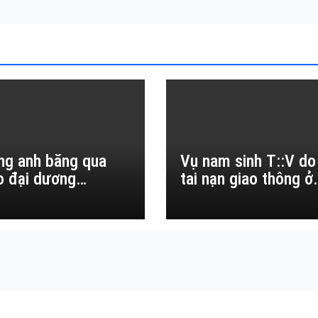
ng anh băng qua
Vụ nam sinh T::V do
o đại dương…
tai nạn giao thông ở
Đắk Lắk