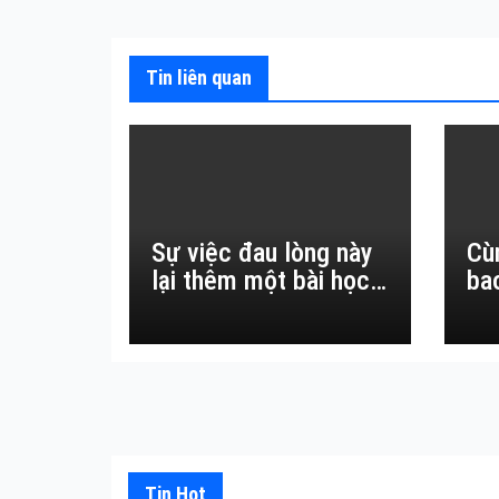
bài
viết
Tin liên quan
Sự việc đau lòng này
Cù
lại thêm một bài học
ba
đắt giá về sự vô
thường.
Tin Hot