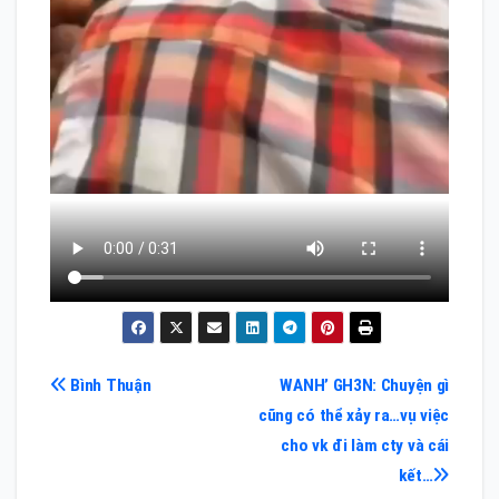
Điều
Bình Thuận
WANH’ GH3N: Chuyện gì
cũng có thể xảy ra…vụ việc
hướng
cho vk đi làm cty và cái
bài
kết…