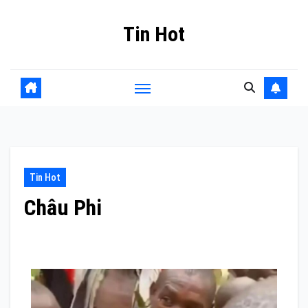
Skip
Tin Hot
to
content
Tin Hot
Châu Phi