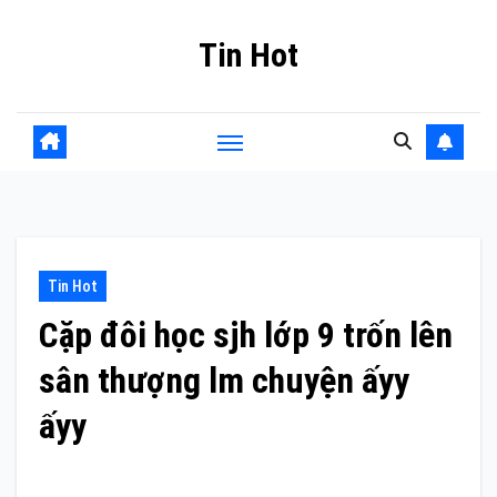
Skip
Tin Hot
to
content
Tin Hot
Cặp đôi học sjh lớp 9 trốn lên
sân thượng lm chuyện ấyy
ấyy